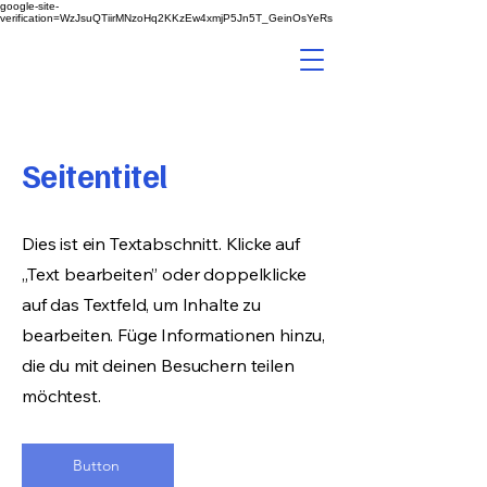
google-site-
verification=WzJsuQTiirMNzoHq2KKzEw4xmjP5Jn5T_GeinOsYeRs
Au rockt
Sanitär Kundendienst
Seitentitel
Dies ist ein Textabschnitt. Klicke auf
„Text bearbeiten” oder doppelklicke
auf das Textfeld, um Inhalte zu
bearbeiten. Füge Informationen hinzu,
die du mit deinen Besuchern teilen
möchtest.
Button