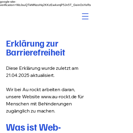
google-site-
verification=WzJsuQTiirMNzoHq2KKzEw4xmjP5Jn5T_GeinOsYeRs
Au rockt
Sanitär Kundendienst
Erklärung zur
Barrierefreiheit
Diese Erklärung wurde zuletzt am
21.04.2025
aktualisiert.
Wir bei Au rockt arbeiten daran,
unsere Website www.au-rockt.de für
Menschen mit Behinderungen
zugänglich zu machen.
Was ist Web-