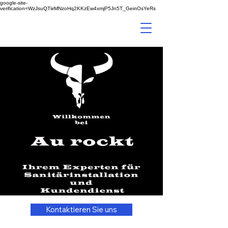
google-site-
verification=WzJsuQTiirMNzoHq2KKzEw4xmjP5Jn5T_GeinOsYeRs
Au rockt
Sanitär Kundendienst
Kontaktieren Sie uns